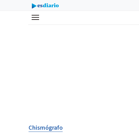
Menú
Chismógrafo