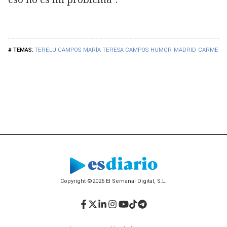
TERELU CAMPOS
MARÍA TERESA CAMPOS
HUMOR
MADRID
CARMEN 
Copyright ©2026 El Semanal Digital, S.L.
Facebook
Twitter
LinkedIn
Instagram
YouTube
TikTok
Telegram