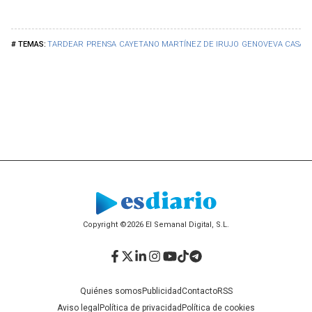
TARDEAR
PRENSA
CAYETANO MARTÍNEZ DE IRUJO
GENOVEVA CASAN
Copyright ©2026 El Semanal Digital, S.L.
Facebook
Twitter
LinkedIn
Instagram
YouTube
TikTok
Telegram
Quiénes somos
Publicidad
Contacto
RSS
Aviso legal
Política de privacidad
Política de cookies