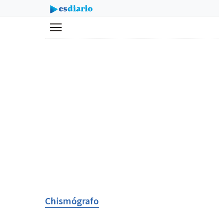
Menú
Chismógrafo