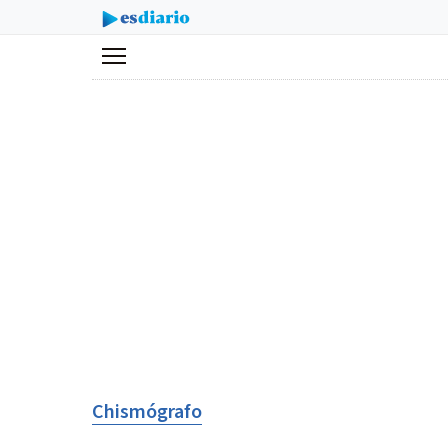
Menú
Chismógrafo