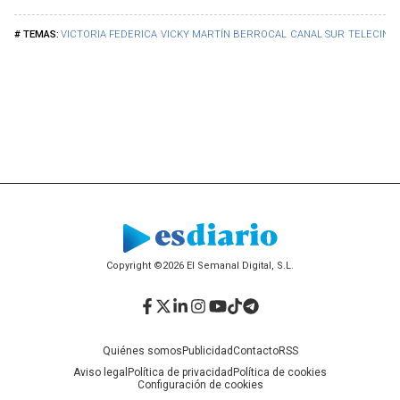
VICTORIA FEDERICA
VICKY MARTÍN BERROCAL
CANAL SUR
TELECINC
Copyright ©2026 El Semanal Digital, S.L.
Facebook
Twitter
LinkedIn
Instagram
YouTube
TikTok
Telegram
Quiénes somos
Publicidad
Contacto
RSS
Aviso legal
Política de privacidad
Política de cookies
Configuración de cookies