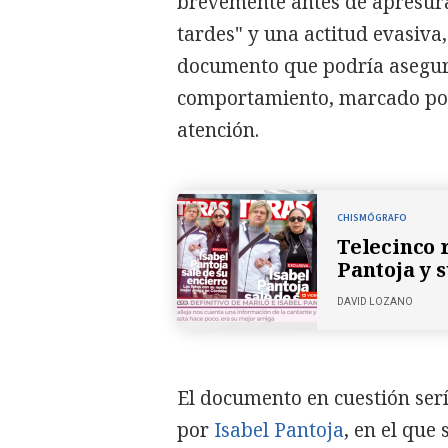
brevemente antes de apresura
tardes" y una actitud evasiva
documento que podría asegur
comportamiento, marcado por e
atención.
CHISMÓGRAFO
Telecinco 
Pantoja y s
DAVID LOZANO
El documento en cuestión se
por
Isabel Pantoja
, en el que