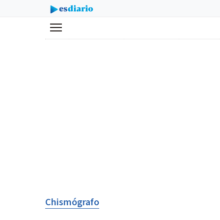
Menú
Chismógrafo