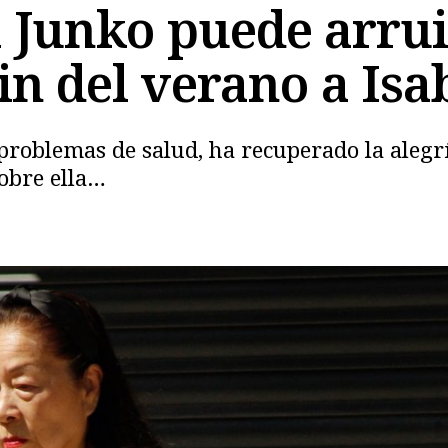
 Junko puede arru
in del verano a Isa
Copiar
problemas de salud, ha recuperado la alegrí
obre ella…