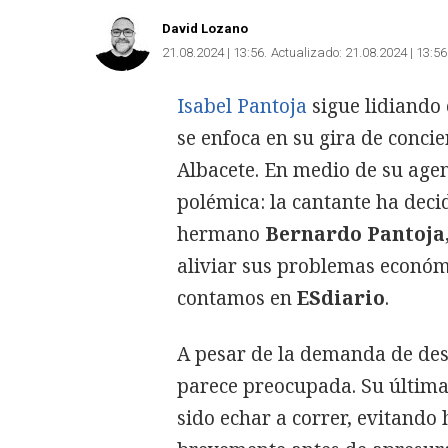
David Lozano
21.08.2024 | 13:56
Actualizado:
21.08.2024 | 13:56
Isabel Pantoja
sigue lidiando
se enfoca en su gira de conci
Albacete. En medio de su age
polémica: la cantante ha deci
hermano
Bernardo Pantoja
aliviar sus problemas económ
contamos en
ESdiario
.
A pesar de la demanda de de
parece preocupada. Su última 
sido echar a correr, evitando