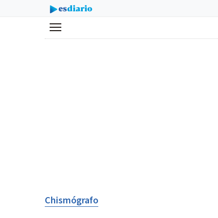
Menú
Chismógrafo