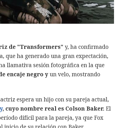
riz de "Transformers"
y, ha confirmado
ia, que ha generado una gran expectación,
na llamativa sesión fotográfica en la que
de encaje negro y
un velo, mostrando
 actriz espera un hijo con su pareja actual,
y
, cuyo nombre real es Colson Baker.
El
eríodo difícil para la pareja,
ya que Fox
l inicio de su relación con Bake
r.