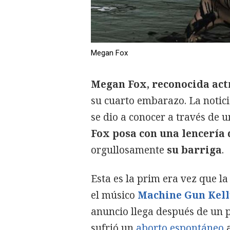
Megan Fox
Megan Fox, reconocida act
su cuarto embarazo. La notic
se dio a conocer a través de u
Fox posa con una lencería 
orgullosamente
su barriga
.
Esta es la prim
era vez que la
el músico
Machine Gun Kell
anuncio llega después de un p
sufrió un
aborto espontáneo
a