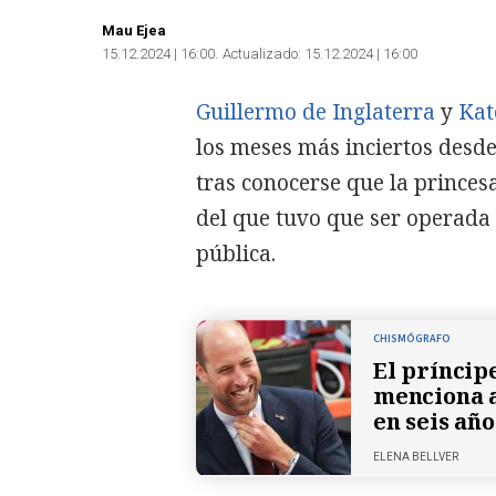
Mau Ejea
15.12.2024 | 16:00
Actualizado:
15.12.2024 | 16:00
Guillermo de Inglaterra
y
Kat
los meses más inciertos desde
tras conocerse que la princes
del que tuvo que ser operada 
pública.
CHISMÓGRAFO
El príncip
menciona 
en seis año
ELENA BELLVER