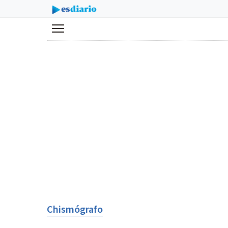
Menú
Chismógrafo