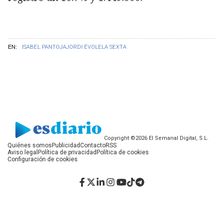
EN:
ISABEL PANTOJA
JORDI ÉVOLE
LA SEXTA
Copyright ©2026 El Semanal Digital, S.L.
Quiénes somos
Publicidad
Contacto
RSS
Aviso legal
Política de privacidad
Política de cookies
Configuración de cookies
Facebook
Twitter
LinkedIn
Instagram
YouTube
TikTok
Telegram