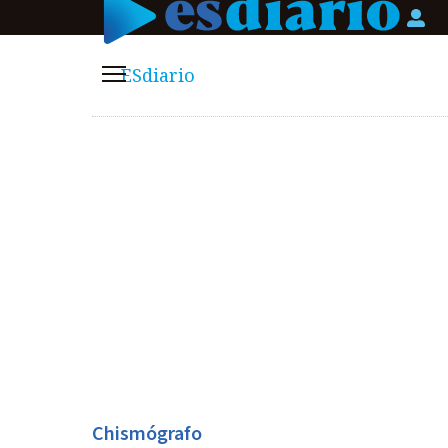
Logi
ESdiario
Menú
Chismógrafo