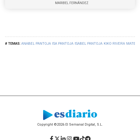
MARIBEL FERNÁNDEZ
ANABEL PANTOJA
ISA PANTOJA
ISABEL PANTOJA
KIKO RIVERA
MATERN
Copyright ©2026 El Semanal Digital, S.L.
Facebook
Twitter
LinkedIn
Instagram
YouTube
TikTok
Telegram