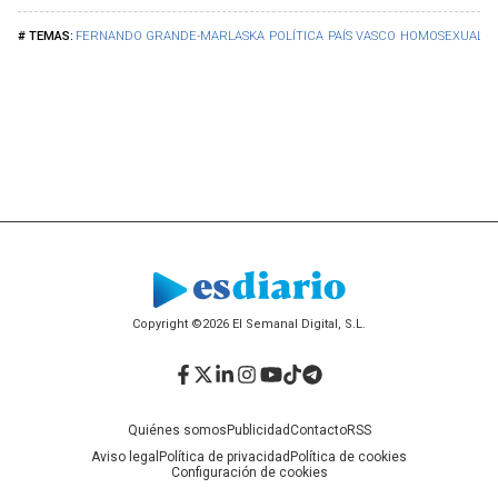
FERNANDO GRANDE-MARLASKA
POLÍTICA
PAÍS VASCO
HOMOSEXUALID
Copyright ©2026 El Semanal Digital, S.L.
Facebook
Twitter
LinkedIn
Instagram
YouTube
TikTok
Telegram
Quiénes somos
Publicidad
Contacto
RSS
Aviso legal
Política de privacidad
Política de cookies
Configuración de cookies