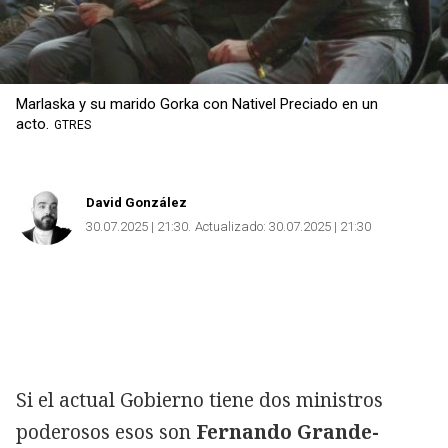
Copiar
Marlaska y su marido Gorka con Nativel Preciado en un
acto.
GTRES
David González
30.07.2025 | 21:30
Actualizado:
30.07.2025 | 21:30
Si el actual Gobierno tiene dos ministros
poderosos esos son
Fernando Grande-