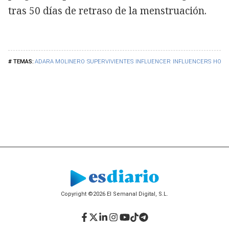
tras 50 días de retraso de la menstruación.
ADARA MOLINERO
SUPERVIVIENTES
INFLUENCER
INFLUENCERS
HOND
Copyright ©2026 El Semanal Digital, S.L.
Facebook
Twitter
LinkedIn
Instagram
YouTube
TikTok
Telegram