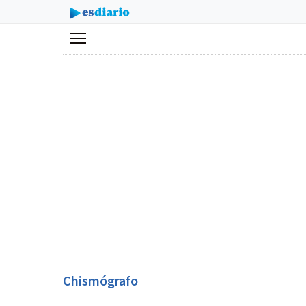
Menú
Chismógrafo