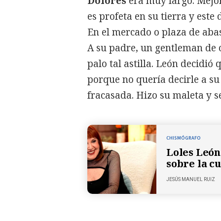
Dolores
era muy largo. Mejor
es profeta en su tierra y este
En el mercado o plaza de abas
A su padre, un gentleman de o
palo tal astilla. León decidió
porque no quería decirle a s
fracasada. Hizo su maleta y se
CHISMÓGRAFO
Loles León
sobre la cu
JESÚS MANUEL RUIZ