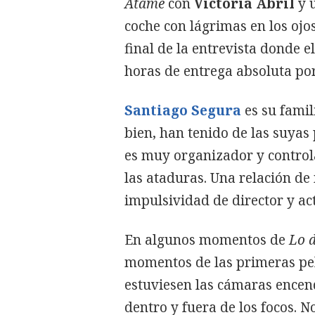
Átame
con
Victoria Abril
y 
coche con lágrimas en los oj
final de la entrevista donde e
horas de entrega absoluta por 
Santiago Segura
es su famil
bien, han tenido de las suyas
es muy organizador y control
las ataduras. Una relación d
impulsividad de director y act
En algunos momentos de
Lo d
momentos de las primeras pel
estuviesen las cámaras encen
dentro y fuera de los focos. N