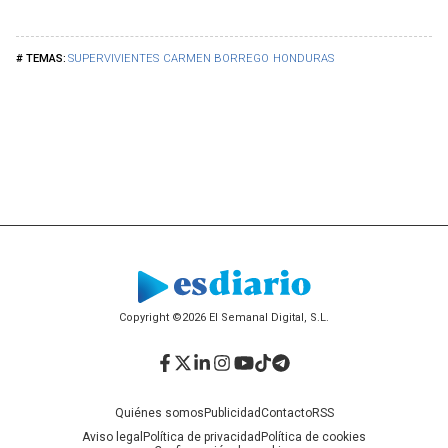
SUPERVIVIENTES
CARMEN BORREGO
HONDURAS
Copyright ©2026 El Semanal Digital, S.L.
Facebook
Twitter
LinkedIn
Instagram
YouTube
TikTok
Telegram
Quiénes somos
Publicidad
Contacto
RSS
Aviso legal
Política de privacidad
Política de cookies