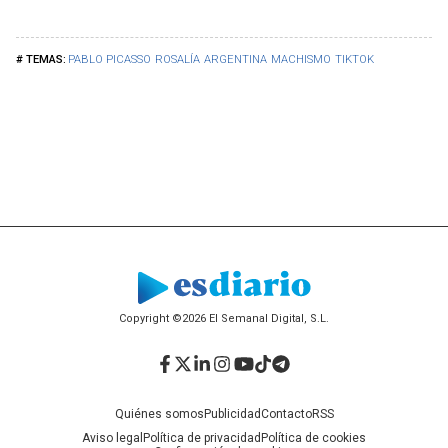
PABLO PICASSO
ROSALÍA
ARGENTINA
MACHISMO
TIKTOK
Copyright ©2026 El Semanal Digital, S.L.
Facebook
Twitter
LinkedIn
Instagram
YouTube
TikTok
Telegram
Quiénes somos
Publicidad
Contacto
RSS
Aviso legal
Política de privacidad
Política de cookies