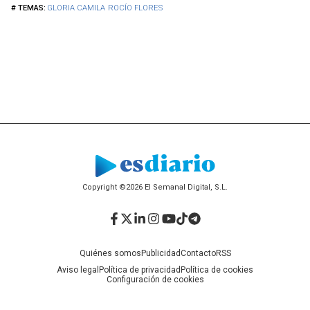
GLORIA CAMILA
ROCÍO FLORES
Copyright ©2026 El Semanal Digital, S.L.
Facebook
Twitter
LinkedIn
Instagram
YouTube
TikTok
Telegram
Quiénes somos
Publicidad
Contacto
RSS
Aviso legal
Política de privacidad
Política de cookies
Configuración de cookies