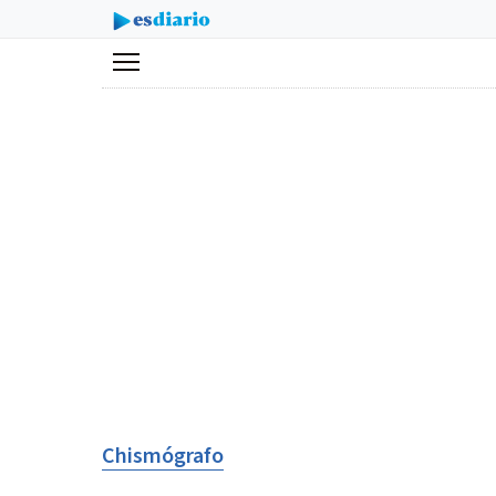
Menú
Chismógrafo