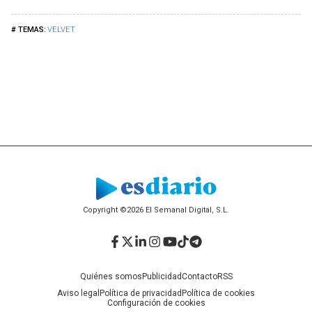
VELVET
Copyright ©2026 El Semanal Digital, S.L.
Facebook
Twitter
LinkedIn
Instagram
YouTube
TikTok
Telegram
Quiénes somos
Publicidad
Contacto
RSS
Aviso legal
Política de privacidad
Política de cookies
Configuración de cookies