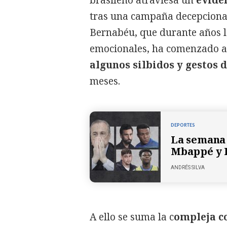
tras una campaña decepcionan
Bernabéu, que durante años l
emocionales, ha comenzado 
algunos silbidos y gestos 
meses.
DEPORTES
La semana 
Mbappé y 
ANDRÉS SILVA
A ello se suma la c
ompleja co