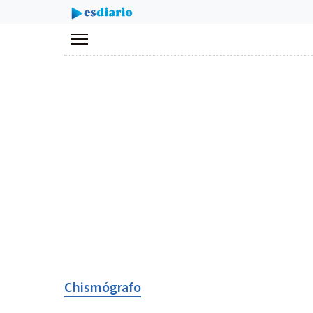
Menú
Chismógrafo