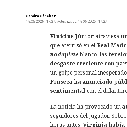
Sandra Sánchez
15.05.2026 | 17:27
Actualizado:
15.05.2026 | 17:27
Vinícius Júnior
atraviesa
u
que aterrizó en el
Real Madr
nadaplete
blanco, las
tensio
desgaste creciente con pa
un golpe personal inesperad
Fonseca ha anunciado públi
sentimental
con el delanter
La noticia ha provocado un
a
seguidores del jugador. Sobr
horas antes,
Virginia había