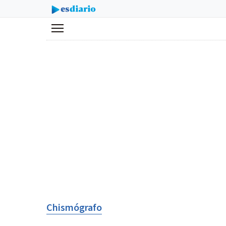
Menú
Chismógrafo