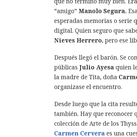
que no terminó muy bien. Era 
“amigo”
Manolo Segura.
Esa
esperadas memorias o serie q
digital. Quien seguro que sab
Nieves Herrero
, pero ese li
Después llegó el barón. Se con
públicas
Julio Ayesa
quien l
la madre de Tita, doña
Carm
organizase el encuentro.
Desde luego que la cita resul
también. Hay que reconocer q
colección de Arte de los Thys
Carmen Cervera
es una cues