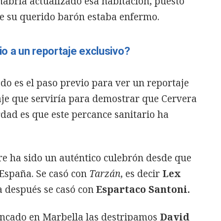
bría actualizado esa habitación, puesto
ue su querido barón estaba enfermo.
io a un reportaje exclusivo?
o es el paso previo para ver un reportaje
aje que serviría para demostrar que Cervera
rdad es que este percance sanitario ha
.
re ha sido un auténtico culebrón desde que
España. Se casó con
Tarzán
, es decir
Lex
 después se casó con
Espartaco Santoni.
incado en Marbella las destripamos
David