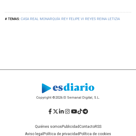
CASA REAL
MONARQUÍA
REY FELIPE VI
REYES
REINA LETIZIA
Copyright ©2026 El Semanal Digital, S.L.
Facebook
Twitter
LinkedIn
Instagram
YouTube
TikTok
Telegram
Quiénes somos
Publicidad
Contacto
RSS
Aviso legal
Política de privacidad
Política de cookies