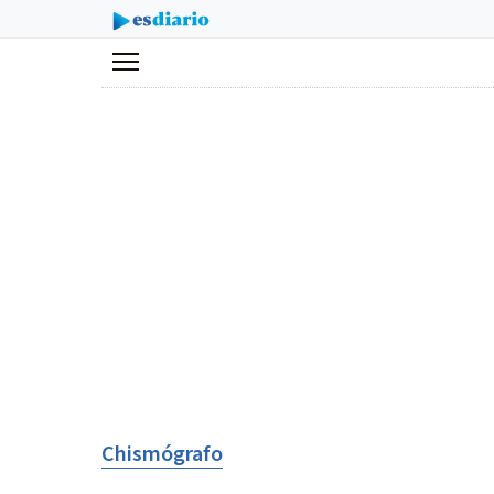
Menú
Chismógrafo