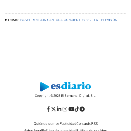
ISABEL PANTOJA
CANTORA
CONCIERTOS
SEVILLA
TELEVISIÓN
Copyright ©2026 El Semanal Digital, S.L.
Facebook
Twitter
LinkedIn
Instagram
YouTube
TikTok
Telegram
Quiénes somos
Publicidad
Contacto
RSS
Aviso legal
Política de privacidad
Política de cookies