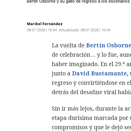
Bertín Osborne y su gallo de regreso a los escenarios s
Maribel Fernández
08.07.2026 | 16:04
Actualizado:
08.07.2026 | 16:04
La vuelta de
Bertín Osborn
de celebración… y lo fue, au
haber imaginado. En el 29.º a
junto a
David Bustamante
,
regreso y convirtiéndose en e
detrás del desafine viral hab
Sin ir más lejos, durante la a
etapa durísima marcada por u
compromisos y que le dejó se