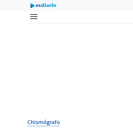
Menú
Chismógrafo