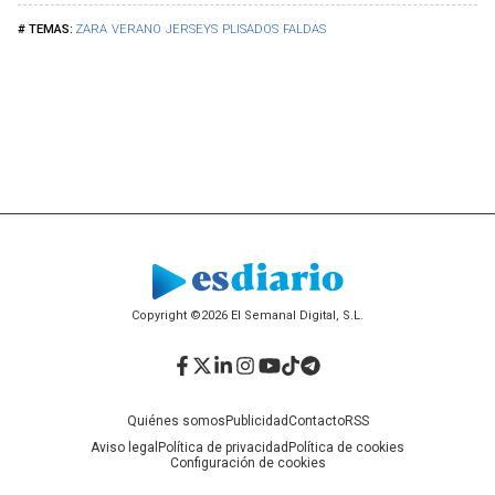
ZARA
VERANO
JERSEYS
PLISADOS
FALDAS
Copyright ©2026 El Semanal Digital, S.L.
Facebook
Twitter
LinkedIn
Instagram
YouTube
TikTok
Telegram
Quiénes somos
Publicidad
Contacto
RSS
Aviso legal
Política de privacidad
Política de cookies
Configuración de cookies