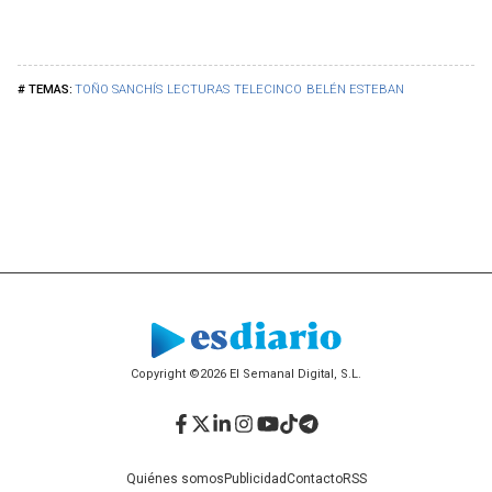
TOÑO SANCHÍS
LECTURAS
TELECINCO
BELÉN ESTEBAN
Copyright ©2026 El Semanal Digital, S.L.
Facebook
Twitter
LinkedIn
Instagram
YouTube
TikTok
Telegram
Quiénes somos
Publicidad
Contacto
RSS