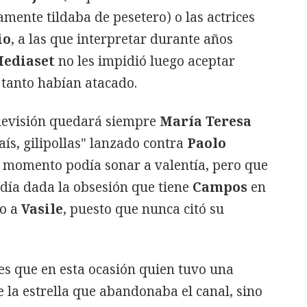
mente tildaba de pesetero) o las actrices
io
, a las que interpretar durante años
ediaset
no les impidió luego aceptar
e tanto habían atacado.
elevisión quedará siempre
María Teresa
aís, gilipollas" lanzado contra
Paolo
l momento podía sonar a valentía, pero que
día dada la obsesión que tiene
Campos
en
to a
Vasile
, puesto que nunca citó su
es que en esta ocasión quien tuvo una
e la estrella que abandonaba el canal, sino