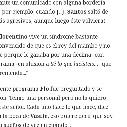
iante un comunicado con alguna bordería
n, por ejemplo, cuando
J. J. Santos
saltó de
ás agresivos, aunque luego éste volviera).
lorentino
vive un síndrome bastante
 convencido de que es el rey del mambo y no
arde porque le ganaba por una décima -con
grama -en alusión a
Sé lo que hicisteis...
- que
tremenda..."
uiente programa
Flo
fue preguntado y se
ión. Tengo una personal pero no la quiero
este señor. Cada uno hace lo que hace, dice
n la boca de
Vasile
, eso quiere decir que soy
to sueños de vez en cuando".