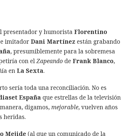
 el presentador y humorista
Florentino
 e imitador
Dani Martínez
están grabando
aña
, presumiblemente para la sobremesa
etiría con el
Zapeando
de
Frank Blanco
,
ñía en
La Sexta
.
rto sería toda una reconciliación. No es
iaset España
que estrellas de la televisión
 manera, digamos,
mejorable
, vuelven años
s heridas.
o Mejide
(al que un comunicado de la