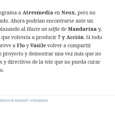
rograma a
Atresmedia
en
Neox
, pero no
rado. Ahora podrían encontrarse ante un
plazando al
Hazte un selfie
de
Mandarina
y,
que volvería a producir
7 y Acción
. Si todo
 breve a
Flo
y
Vasile
volver a compartir
o proyecto y demostrar una vez más que no
s y directivos de la tele que no pueda curar
o.
 PEDROCHE
MEDIASET
ATRESMEDIA