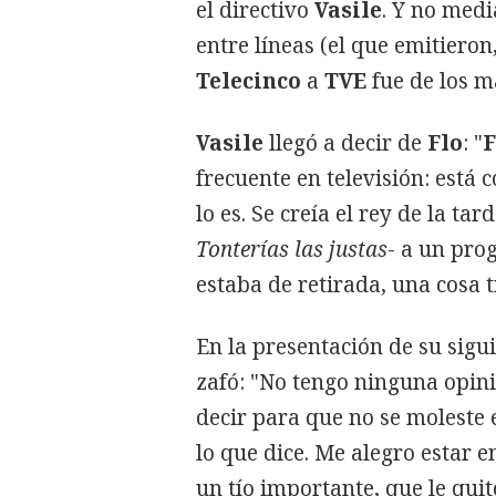
el directivo
Vasile
. Y no med
entre líneas (el que emitiero
Telecinco
a
TVE
fue de los m
Vasile
llegó a decir de
Flo
: "
F
frecuente en televisión: está
lo es. Se creía el rey de la t
Tonterías las justas
- a un pro
estaba de retirada, una cosa 
En la presentación de su sig
zafó: "No tengo ninguna opin
decir para que no se moleste 
lo que dice. Me alegro estar e
un tío importante, que le qui