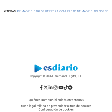
PP
MADRID
CARLOS HERRERA
COMUNIDAD DE MADRID
ABUSOS SEXU
Copyright ©2026 El Semanal Digital, S.L.
Facebook
Twitter
LinkedIn
Instagram
YouTube
TikTok
Telegram
Quiénes somos
Publicidad
Contacto
RSS
Aviso legal
Política de privacidad
Política de cookies
Configuración de cookies