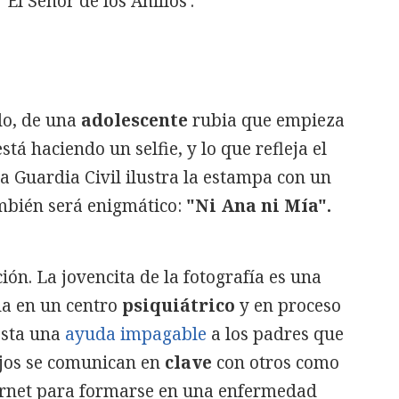
'El Señor de los Anillos'.
do, de una
adolescente
rubia que empieza
stá haciendo un selfie, y lo que refleja el
La Guardia Civil ilustra la estampa con un
bién será enigmático:
"Ni Ana ni Mía".
ón. La jovencita de la fotografía es una
da en un centro
psiquiátrico
y en proceso
resta una
ayuda impagable
a los padres que
ijos se comunican en
clave
con otros como
nternet para formarse en una enfermedad