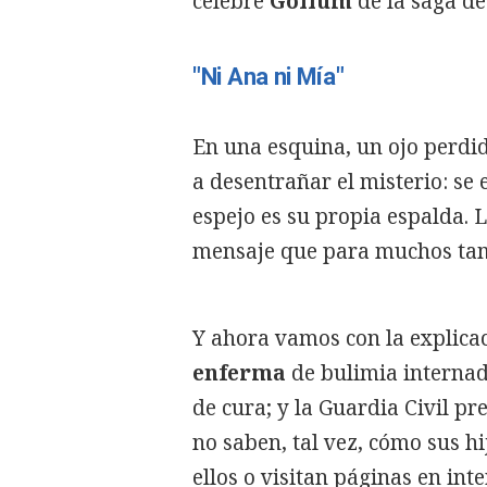
célebre
Gollum
de la saga de 
"Ni Ana ni Mía"
En una esquina, un ojo perdi
a desentrañar el misterio: se e
espejo es su propia espalda. 
mensaje que para muchos tam
Y ahora vamos con la explicaci
enferma
de bulimia interna
de cura; y la Guardia Civil p
no saben, tal vez, cómo sus h
ellos o visitan páginas en i