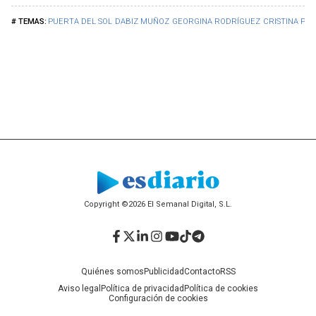
PUERTA DEL SOL
DABIZ MUÑOZ
GEORGINA RODRÍGUEZ
CRISTINA PE
Copyright ©2026 El Semanal Digital, S.L.
Facebook
Twitter
LinkedIn
Instagram
YouTube
TikTok
Telegram
Quiénes somos
Publicidad
Contacto
RSS
Aviso legal
Política de privacidad
Política de cookies
Configuración de cookies