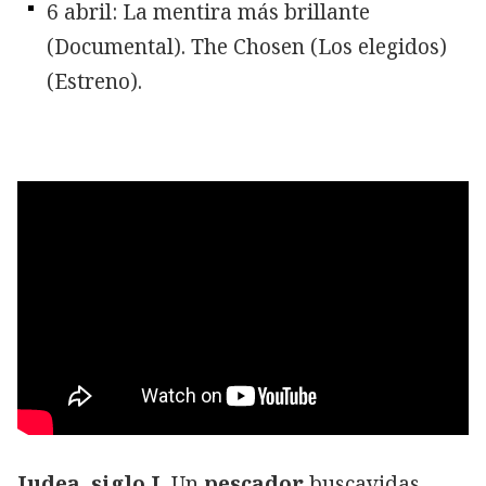
6 abril: La mentira más brillante
(Documental). The Chosen (Los elegidos)
(Estreno).
Judea, siglo I.
Un
pescador
buscavidas