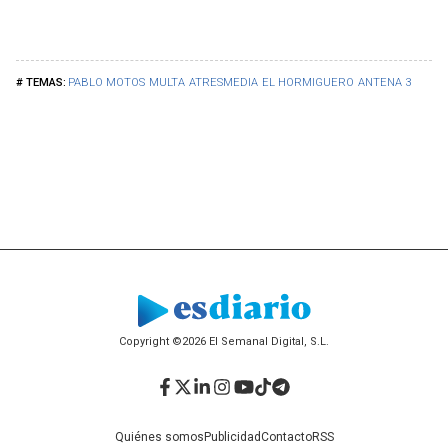
PABLO MOTOS
MULTA
ATRESMEDIA
EL HORMIGUERO
ANTENA 3
Copyright ©2026 El Semanal Digital, S.L.
Facebook
Twitter
LinkedIn
Instagram
YouTube
TikTok
Telegram
Quiénes somos
Publicidad
Contacto
RSS