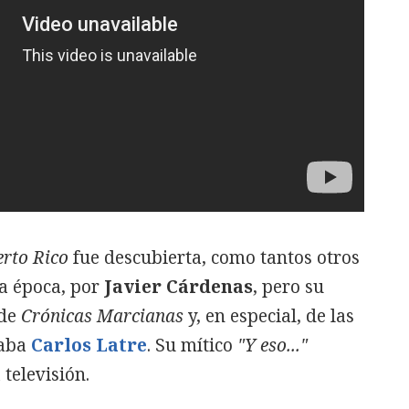
erto Rico
fue descubierta, como tantos otros
la época, por
Javier Cárdenas
, pero su
 de
Crónicas Marcianas
y, en especial, de las
zaba
Carlos Latre
. Su mítico
"Y eso..."
 televisión.