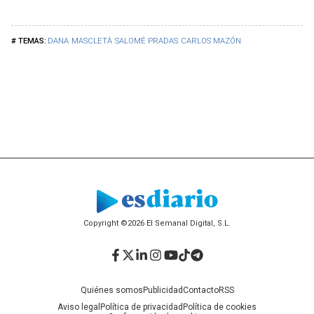
DANA
MASCLETÀ
SALOMÉ PRADAS
CARLOS MAZÓN
Copyright ©2026 El Semanal Digital, S.L.
Facebook
Twitter
LinkedIn
Instagram
YouTube
TikTok
Telegram
Quiénes somos
Publicidad
Contacto
RSS
Aviso legal
Política de privacidad
Política de cookies