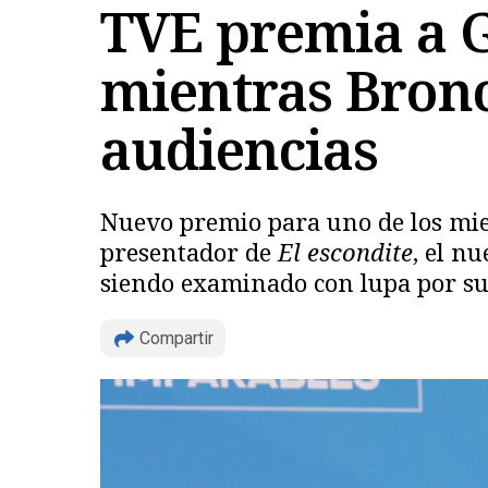
TVE premia a G
mientras Bronc
audiencias
Nuevo premio para uno de los mi
presentador de
El escondite
, el n
siendo examinado con lupa por sus
Compartir