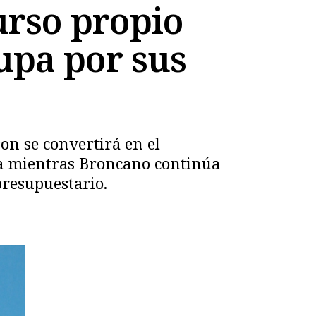
urso propio
upa por sus
son se convertirá en el
ga mientras Broncano continúa
presupuestario.