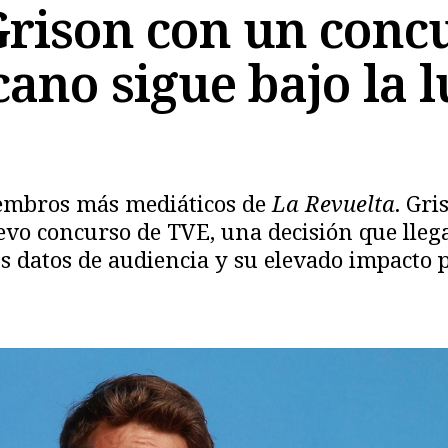
rison con un conc
ano sigue bajo la l
embros más mediáticos de
La Revuelta
. Gri
uevo concurso de TVE, una decisión que lle
Copiar
 datos de audiencia y su elevado impacto 