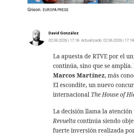
Grison.
EUROPA PRESS
David González
02.06.2026 | 17:18
Actualizado:
02.06.2026 | 17:18
La apuesta de RTVE por el un
continúa, sino que se amplía
Marcos Martínez
, más con
El escondite, un nuevo concur
internacional
The House of Hi
La decisión llama la atenció
Revuelta
continúa siendo obje
fuerte inversión realizada por