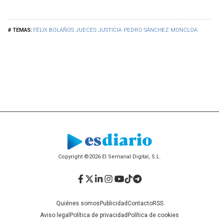
FÉLIX BOLAÑOS
JUECES
JUSTICIA
PEDRO SÁNCHEZ
MONCLOA
Copyright ©2026 El Semanal Digital, S.L.
Facebook
Twitter
LinkedIn
Instagram
YouTube
TikTok
Telegram
Quiénes somos
Publicidad
Contacto
RSS
Aviso legal
Política de privacidad
Política de cookies