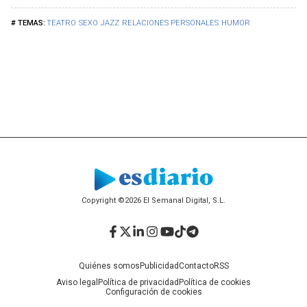
TEATRO
SEXO
JAZZ
RELACIONES PERSONALES
HUMOR
Copyright ©2026 El Semanal Digital, S.L.
Facebook
Twitter
LinkedIn
Instagram
YouTube
TikTok
Telegram
Quiénes somos
Publicidad
Contacto
RSS
Aviso legal
Política de privacidad
Política de cookies
Configuración de cookies