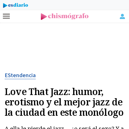
Menú
EStendencia
Love That Jazz: humor,
erotismo y el mejor jazz de
la ciudad en este monólogo
A ella le pierde el jazz,.... ¿o será el sexo? Y a