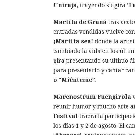
Unicaja
, trayendo su gira
'L
Martita de Graná
tras acab
entradas vendidas vuelve con
¡Martita sea!
dónde la artis
cambiado la vida en los últim
gira presentando su último ál
para presentarlo y cantar ca
o "Miénteme"
.
Marenostrum Fuengirola
reunir humor y mucho arte a
Festival
traerá la participac
los días 1 y 2 de agosto. El c