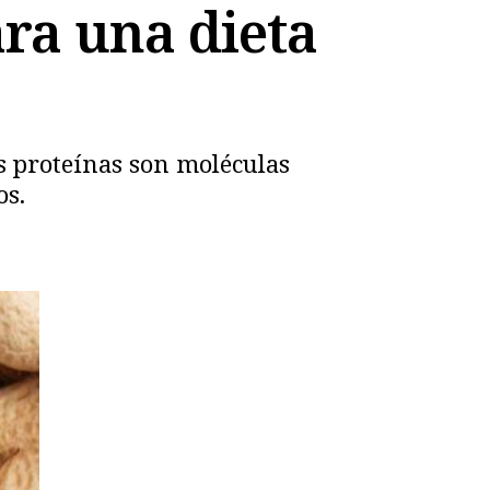
ara una dieta
as proteínas son moléculas
os.