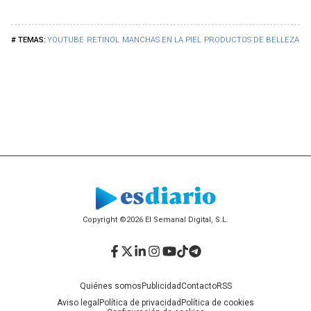
YOUTUBE
RETINOL
MANCHAS EN LA PIEL
PRODUCTOS DE BELLEZA
C
Copyright ©2026 El Semanal Digital, S.L.
Facebook
Twitter
LinkedIn
Instagram
YouTube
TikTok
Telegram
Quiénes somos
Publicidad
Contacto
RSS
Aviso legal
Política de privacidad
Política de cookies