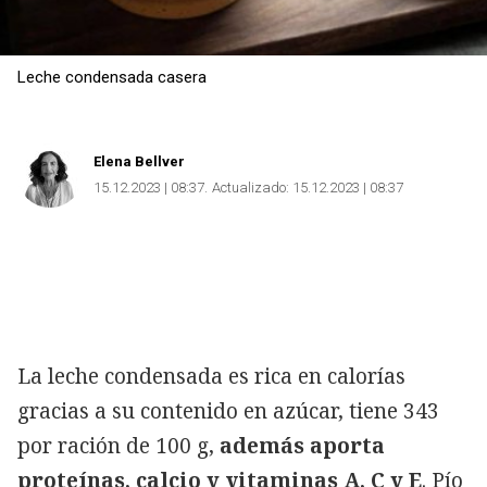
Leche condensada casera
Elena Bellver
15.12.2023 | 08:37
Actualizado:
15.12.2023 | 08:37
La leche condensada es rica en calorías
gracias a su contenido en azúcar, tiene 343
por ración de 100 g,
además aporta
proteínas, calcio y vitaminas A, C y E
. Pío