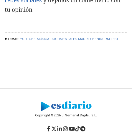
redes sociales
y déjanos un comentario con
tu opinión.
YOUTUBE
MÚSICA
DOCUMENTALES
MADRID
BENIDORM FEST
Copyright ©2026 El Semanal Digital, S.L.
Facebook
Twitter
LinkedIn
Instagram
YouTube
TikTok
Telegram