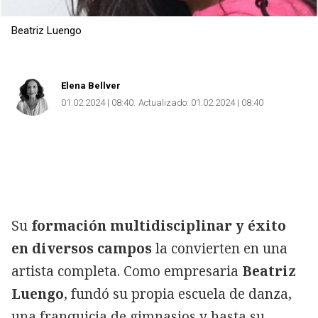
Beatriz Luengo
Elena Bellver
01.02.2024 | 08:40
Actualizado:
01.02.2024 | 08:40
Su
formación multidisciplinar y éxito
en diversos campos
la convierten en una
artista completa. Como empresaria
Beatriz
Luengo
, fundó su propia escuela de danza,
una franquicia de gimnasios y hasta su