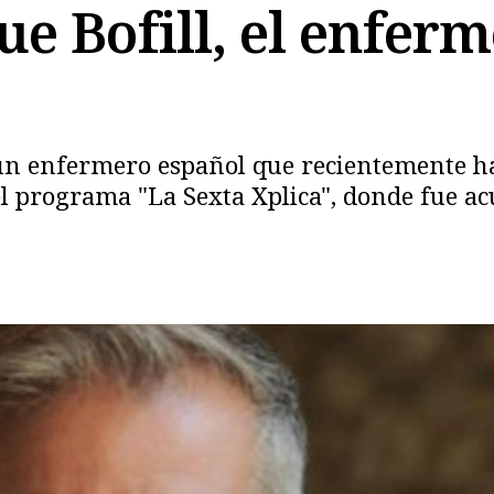
e Bofill, el enferm
un enfermero español que recientemente ha
 el programa
"La Sexta Xplica",
donde fue acu
Copiar