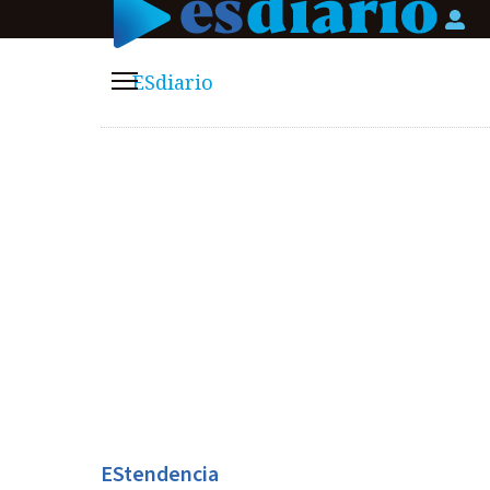
Logi
ESdiario
Menú
EStendencia