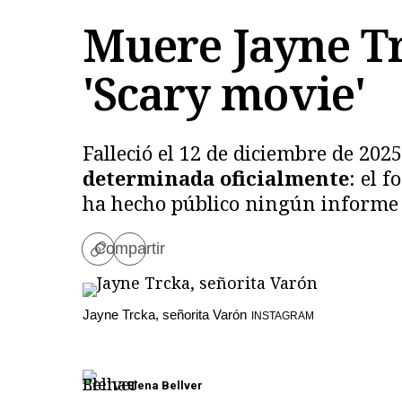
Muere Jayne Tr
'Scary movie'
Falleció el 12 de diciembre de 202
determinada oficialmente
: el 
ha hecho público ningún informe d
Compartir
Copiar
enlace
Jayne Trcka, señorita Varón
INSTAGRAM
Elena Bellver