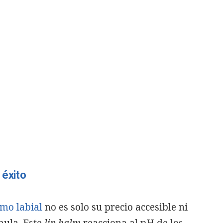
 éxito
mo labial
no es solo su precio accesible ni
mula. Este
lip balm
reacciona al pH de los