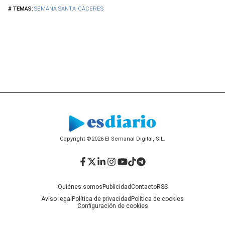
SEMANA SANTA
CÁCERES
Copyright ©2026 El Semanal Digital, S.L.
Facebook
Twitter
LinkedIn
Instagram
YouTube
TikTok
Telegram
Quiénes somos
Publicidad
Contacto
RSS
Aviso legal
Política de privacidad
Política de cookies
Configuración de cookies