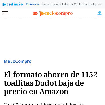
Es noticia
Choque España-Italia por Ceuta
Ceuta colapsada
L
Menú
MeLoCompro
El formato ahorro de 1152
toallitas Dodot baja de
precio en Amazon
Con 99 % agua y fibras vegetales, las