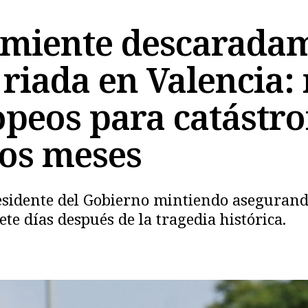
miente descaradam
 riada en Valencia:
opeos para catástr
Copiar
dos meses
residente del Gobierno mintiendo asegurand
e días después de la tragedia histórica.